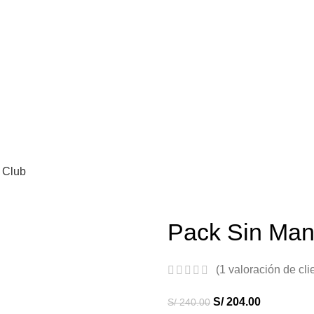
S DE
SKINCARE COREANO
LO MEJOR 
 Club
Pack Sin Ma
(
1
valoración de cli
S/
204.00
S/
240.00