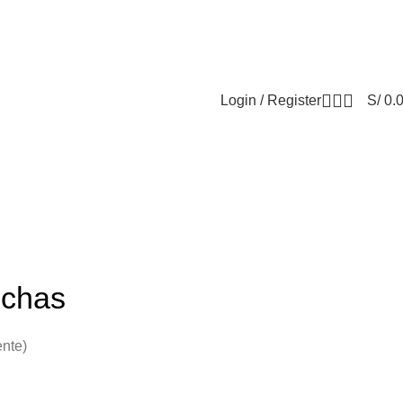
DEL SKINCARE COREANO
SOLO EN PINK STORE
Login / Register
S/
0.
nchas
ente)