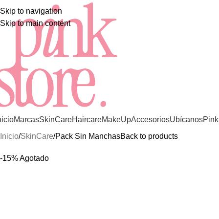
LOS MEJORES Y MÁS EXCLUSIVOS PRODUCTO
Skip to navigation
Skip to main content
nicio
Marcas
SkinCare
Haircare
MakeUp
Accesorios
Ubícanos
Pink
Inicio
SkinCare
Pack Sin Manchas
Back to products
-15%
Agotado