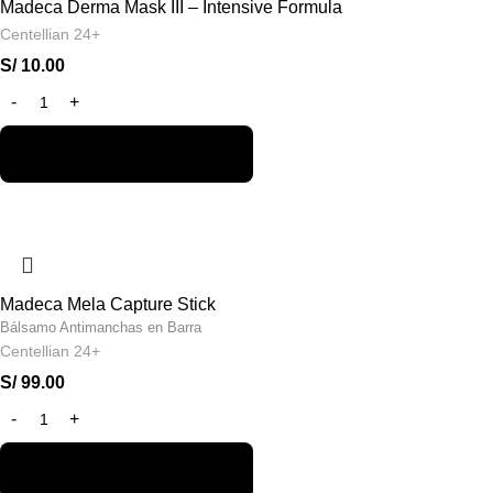
Madeca Derma Mask III – Intensive Formula
Centellian 24+
S/
10.00
Madeca Mela Capture Stick
Bálsamo Antimanchas en Barra
Centellian 24+
S/
99.00