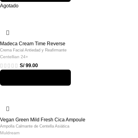
Agotado
Madeca Cream Time Reverse
Crema Facial Antiedad y Reafirmante
Centellian 24+
S/
99.00
Vegan Green Mild Fresh Cica Ampoule
Ampolla Calmante de Centella Asiática
Muldream