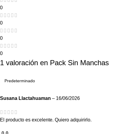
0
0
0
0
1 valoración en
Pack Sin Manchas
Susana Llactahuaman
–
16/06/2026
El producto es excelente. Quiero adquirirlo.
0
0