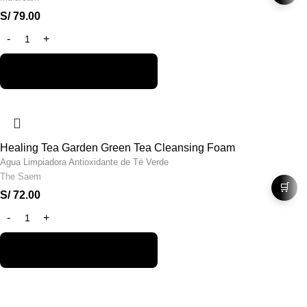
S/
79.00
Healing Tea Garden Green Tea Cleansing Foam
Agua Limpiadora Antioxidante de Té Verde
The Saem
🛒
S/
72.00