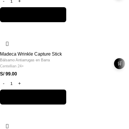
Madeca Wrinkle Capture Stick
Bálsamo Antiarrugas en Barra
🛒
Centellian 24+
S/
99.00