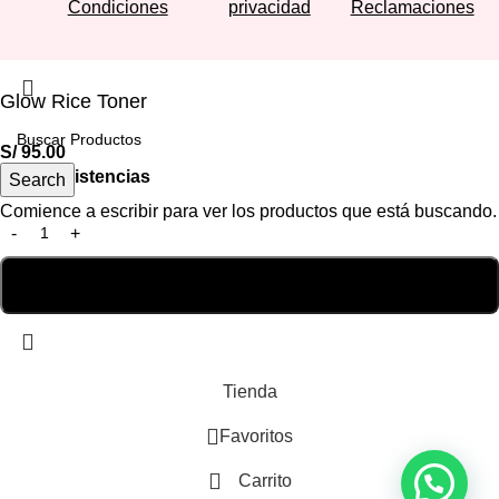
Condiciones
privacidad
Reclamaciones
Glow Rice Toner
S/
95.00
Hay existencias
Search
Comience a escribir para ver los productos que está buscando.
Tienda
Favoritos
Carrito