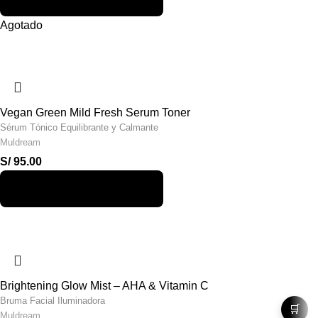
Agotado
Vegan Green Mild Fresh Serum Toner
Sérum Tónico Equilibrante y Calmante
Muldream
S/
95.00
Brightening Glow Mist – AHA & Vitamin C
Bruma Facial Iluminadora
🛒
Muldream