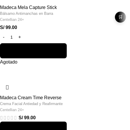
Madeca Mela Capture Stick
Bálsamo Antimanchas en Barra
🛒
Centellian 24+
S/
99.00
Agotado
Madeca Cream Time Reverse
Crema Facial Antiedad y Reafirmante
Centellian 24+
S/
99.00