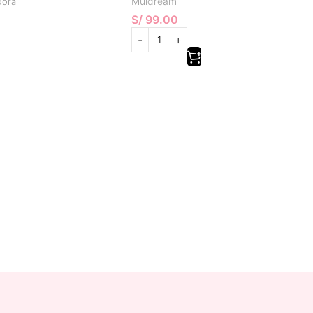
Muldream
dora
S/
99.00