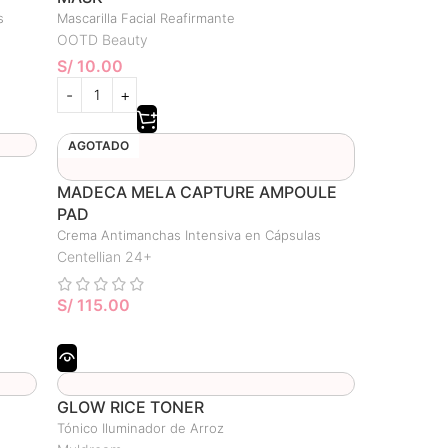
s
Mascarilla Facial Reafirmante
OOTD Beauty
S/
10.00
AGOTADO
MADECA MELA CAPTURE AMPOULE
PAD
Crema Antimanchas Intensiva en Cápsulas
Centellian 24+
S/
115.00
GLOW RICE TONER
Tónico Iluminador de Arroz