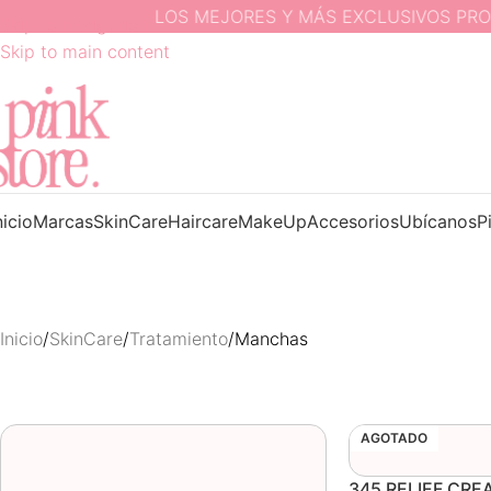
LOS MEJORES Y MÁS EXCLUSIVOS PRODUCT
Skip to navigation
Skip to main content
nicio
Marcas
SkinCare
Haircare
MakeUp
Accesorios
Ubícanos
P
Inicio
SkinCare
Tratamiento
Manchas
AGOTADO
345 RELIEF CRE