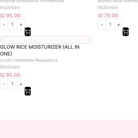
Ampolla Iluminadora Antimanchas
Bruma Facial Ilumina
Muldream
Muldream
S/
95.00
S/
79.00
GLOW RICE MOISTURIZER (ALL IN
ONE)
Loción Hidratante Reparadora
Muldream
S/
95.00