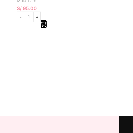
Muldream
S/
95.00