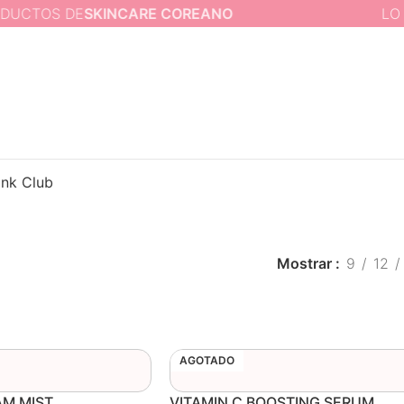
OS DE
SKINCARE COREANO
LO MEJO
ink Club
Mostrar
9
12
AGOTADO
AM MIST
VITAMIN C BOOSTING SERUM