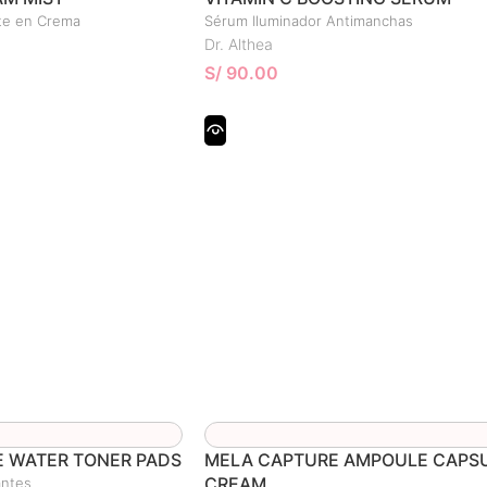
te en Crema
Sérum Iluminador Antimanchas
Dr. Althea
S/
90.00
E WATER TONER PADS
MELA CAPTURE AMPOULE CAPS
CREAM
antes