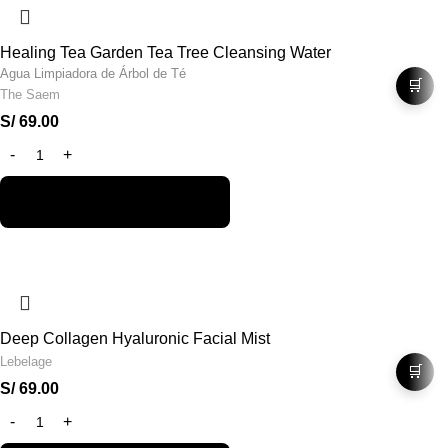
Healing Tea Garden Tea Tree Cleansing Water
Agua Limpiadora de Árbol de Té
🛒
The Saem
S/
69.00
Deep Collagen Hyaluronic Facial Mist
Lebelage
🛒
S/
69.00