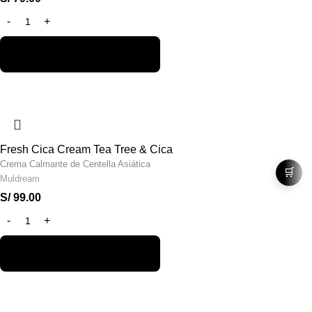
Fresh Cica Cream Tea Tree & Cica
Crema Calmante de Centella Asiática
🛒
Muldream
S/
99.00