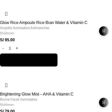
Glow Rice Ampoule Rice Bran Water & Vitamin C
Ampolla Iluminadora Antimanchas
🛒
Muldream
S/
95.00
Brightening Glow Mist – AHA & Vitamin C
Bruma Facial Iluminadora
🛒
Muldream
S/
79.00