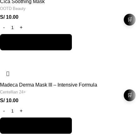
Cica Soothing Mask
OOTD Beauty
S/
10.00
🛒
Madeca Derma Mask III – Intensive Formula
Centellian 24+
🛒
S/
10.00