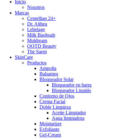
Inicio
Nosotros
Marcas
Centellian 24+
Dr. Althea
Lebelage
Milk Baoboab
Muldream
OOTD Beauty
The Saem
SkinCare
Productos
Ampolla
Balsamos
Bloqueador Solar
Bloqueador en barra
Bloqueador Liquido
Contorno de Ojos
Crema Facial
Doble Limpieza
Aceite Limpiador
Agua limpiadora
Moisturizer
Exfoliante
Gel-Cream