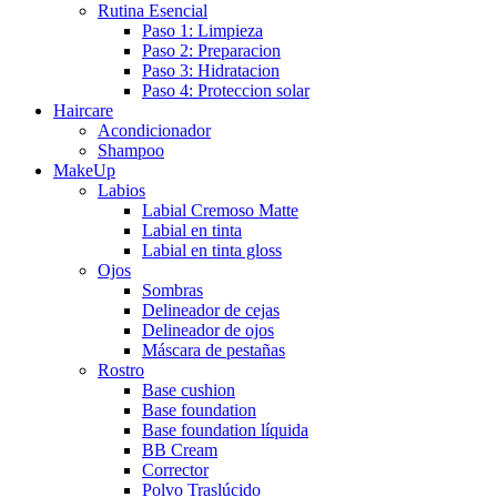
Rutina Esencial
Paso 1: Limpieza
Paso 2: Preparacion
Paso 3: Hidratacion
Paso 4: Proteccion solar
Haircare
Acondicionador
Shampoo
MakeUp
Labios
Labial Cremoso Matte
Labial en tinta
Labial en tinta gloss
Ojos
Sombras
Delineador de cejas
Delineador de ojos
Máscara de pestañas
Rostro
Base cushion
Base foundation
Base foundation líquida
BB Cream
Corrector
Polvo Traslúcido