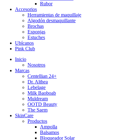
Rubor
Accesorios
Herramientas de maquillaje
Algodón desmaquillante
Brochas
Esponjas
Estuches
Ubícanos
Pink Club
Inicio
Nosotros
Marcas
Centellian 24+
Dr. Althea
Lebelage
Milk Baoboab
Muldream
OOTD Beauty
The Saem
SkinCare
Productos
Ampolla
Balsamos
Bloqueador Solar