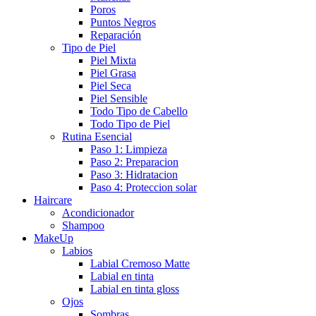
Poros
Puntos Negros
Reparación
Tipo de Piel
Piel Mixta
Piel Grasa
Piel Seca
Piel Sensible
Todo Tipo de Cabello
Todo Tipo de Piel
Rutina Esencial
Paso 1: Limpieza
Paso 2: Preparacion
Paso 3: Hidratacion
Paso 4: Proteccion solar
Haircare
Acondicionador
Shampoo
MakeUp
Labios
Labial Cremoso Matte
Labial en tinta
Labial en tinta gloss
Ojos
Sombras