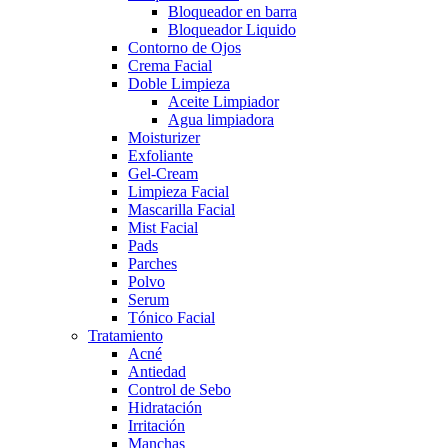
Bloqueador en barra
Bloqueador Liquido
Contorno de Ojos
Crema Facial
Doble Limpieza
Aceite Limpiador
Agua limpiadora
Moisturizer
Exfoliante
Gel-Cream
Limpieza Facial
Mascarilla Facial
Mist Facial
Pads
Parches
Polvo
Serum
Tónico Facial
Tratamiento
Acné
Antiedad
Control de Sebo
Hidratación
Irritación
Manchas