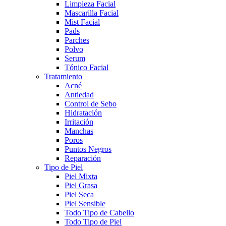
Limpieza Facial
Mascarilla Facial
Mist Facial
Pads
Parches
Polvo
Serum
Tónico Facial
Tratamiento
Acné
Antiedad
Control de Sebo
Hidratación
Irritación
Manchas
Poros
Puntos Negros
Reparación
Tipo de Piel
Piel Mixta
Piel Grasa
Piel Seca
Piel Sensible
Todo Tipo de Cabello
Todo Tipo de Piel