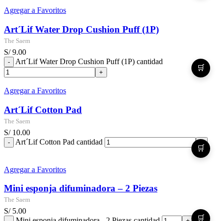
Agregar a Favoritos
Art´Lif Water Drop Cushion Puff (1P)
The Saem
S/
9.00
Art´Lif Water Drop Cushion Puff (1P) cantidad
🛒
Agregar a Favoritos
Art´Lif Cotton Pad
The Saem
S/
10.00
Art´Lif Cotton Pad cantidad
🛒
Agregar a Favoritos
Mini esponja difuminadora – 2 Piezas
The Saem
S/
5.00
🛒
Mini esponja difuminadora - 2 Piezas cantidad