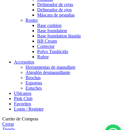
Delineador de cejas
Delineador de ojos
Máscara de pestañas
Rostro
Base cushion
Base foundation
Base foundation líquida
BB Cream
Corrector
Polvo Traslúcido
Rubor
Accesorios
Herramientas de maquillaje
Algodón desmaquillante
Brochas
Esponjas
Estuches
Ubícanos
Pink Club
Favoritos
Login / Register
Carrito de Compras
Cerrar
Tienda