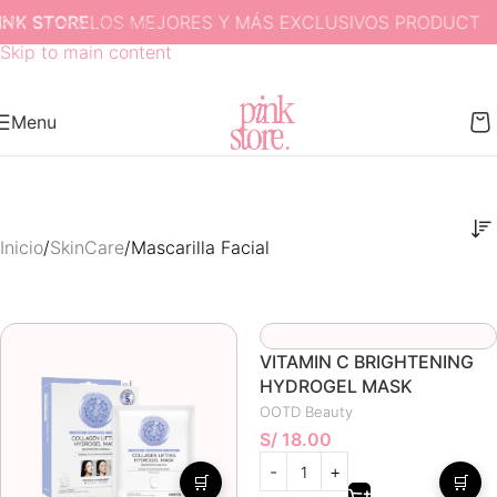
NK STORE
LOS MEJORES Y MÁS EXCLUSIVOS PRODUCTOS 
Skip to navigation
Skip to main content
Menu
Inicio
SkinCare
Mascarilla Facial
VITAMIN C BRIGHTENING
HYDROGEL MASK
OOTD Beauty
S/
18.00
🛒
🛒