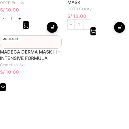
MASK
OOTD Beauty
OOTD Beauty
S/
10.00
S/
10.00
🛒
🛒
AGOTADO
MADECA DERMA MASK III –
INTENSIVE FORMULA
Centellian 24+
S/
10.00