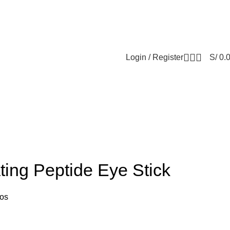
OR DEL SKINCARE COREANO
SOLO EN PINK STORE
Login / Register
S/
0.
ting Peptide Eye Stick
dos