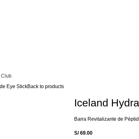
CTOS DE
SKINCARE COREANO
LO MEJ
 Club
ide Eye Stick
Back to products
Iceland Hydra
Barra Revitalizante de Pépti
S/
69.00