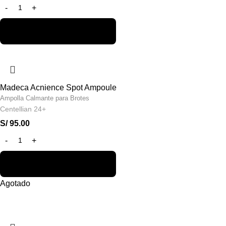
Madeca Acnience Spot Ampoule
Ampolla Calmante para Brotes
Centellian 24+
S/
95.00
Agotado