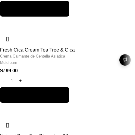
Fresh Cica Cream Tea Tree & Cica
Crema Calmante de Centella Asiática
🛒
Muldream
S/
99.00