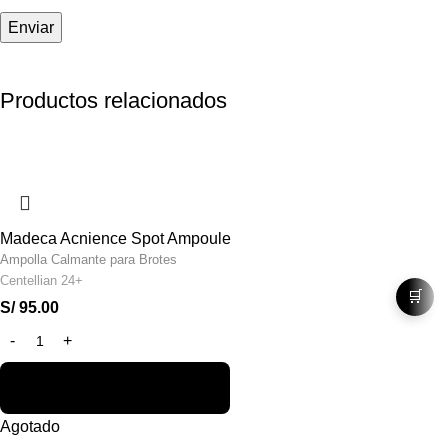
Productos relacionados
Madeca Acnience Spot Ampoule
Ampolla Calmante para Brotes
Centellian 24+
🛒
S/
95.00
Agotado