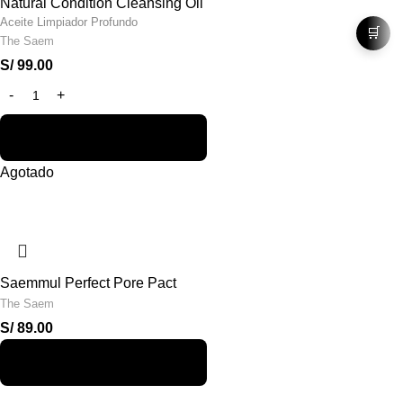
Natural Condition Cleansing Oil
Aceite Limpiador Profundo
🛒
The Saem
S/
99.00
Agotado
Saemmul Perfect Pore Pact
The Saem
S/
89.00