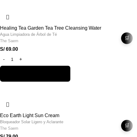
Healing Tea Garden Tea Tree Cleansing Water
Agua Limpiadora de Árbol de Té
🛒
The Saem
S/
69.00
Eco Earth Light Sun Cream
Bloqueador Solar Ligero y Aclarante
🛒
The Saem
S/
79.00