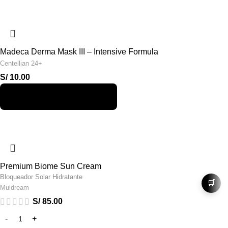
Madeca Derma Mask III – Intensive Formula
Centellian 24+
S/
10.00
Premium Biome Sun Cream
Bloqueador Solar Hidratante
🛒
Muldream
S/
85.00