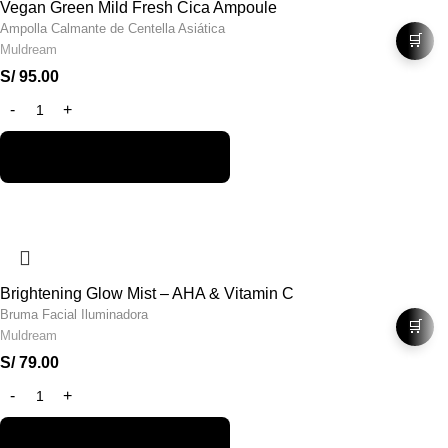
Vegan Green Mild Fresh Cica Ampoule
Ampolla Calmante de Centella Asiática
🛒
Muldream
S/
95.00
Brightening Glow Mist – AHA & Vitamin C
Bruma Facial Iluminadora
🛒
Muldream
S/
79.00