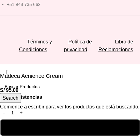
+51 948 735 662
Términos y
Política de
Libro de
Condiciones
privacidad
Reclamaciones
Madeca Acnience Cream
S/
95.00
Hay existencias
Search
Comience a escribir para ver los productos que está buscando.