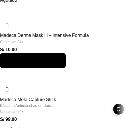
Agotado
Madeca Derma Mask III – Intensive Formula
Centellian 24+
S/
10.00
Madeca Mela Capture Stick
Bálsamo Antimanchas en Barra
🛒
Centellian 24+
S/
99.00