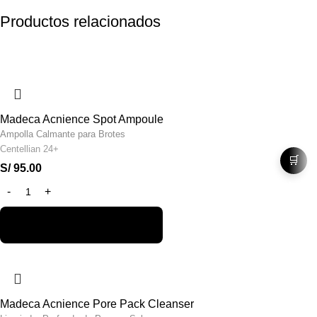
Productos relacionados
Madeca Acnience Spot Ampoule
Ampolla Calmante para Brotes
Centellian 24+
🛒
S/
95.00
Madeca Acnience Pore Pack Cleanser