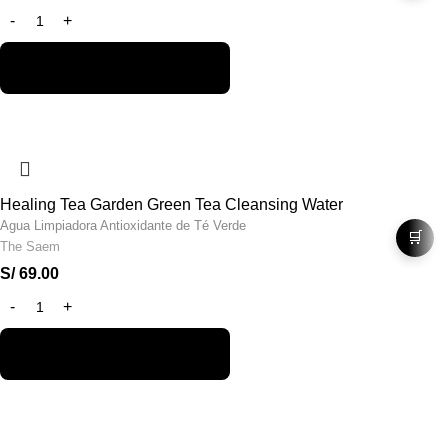
Healing Tea Garden Green Tea Cleansing Water
Agua Limpiadora Antioxidante de Té Verde
🛒
The Saem
S/
69.00