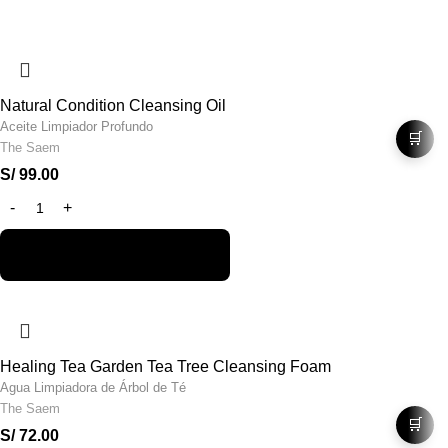
Natural Condition Cleansing Oil
Aceite Limpiador Profundo
🛒
The Saem
S/
99.00
Healing Tea Garden Tea Tree Cleansing Foam
Agua Limpiadora de Árbol de Té
The Saem
🛒
S/
72.00