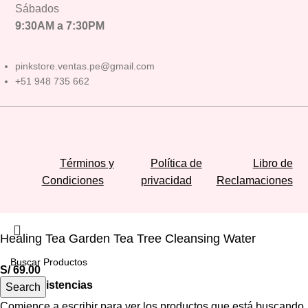
Sábados
9:30AM a 7:30PM
pinkstore.ventas.pe@gmail.com
+51 948 735 662
Términos y
Política de
Libro de
Condiciones
privacidad
Reclamaciones
Healing Tea Garden Tea Tree Cleansing Water
S/
69.00
Hay existencias
Search
Comience a escribir para ver los productos que está buscando.