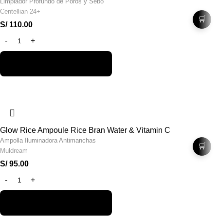
Limpiador Profundo de Poros y Sebo
Centellian 24+
🛒
S/
110.00
Glow Rice Ampoule Rice Bran Water & Vitamin C
Ampolla Iluminadora Antimanchas
🛒
Muldream
S/
95.00