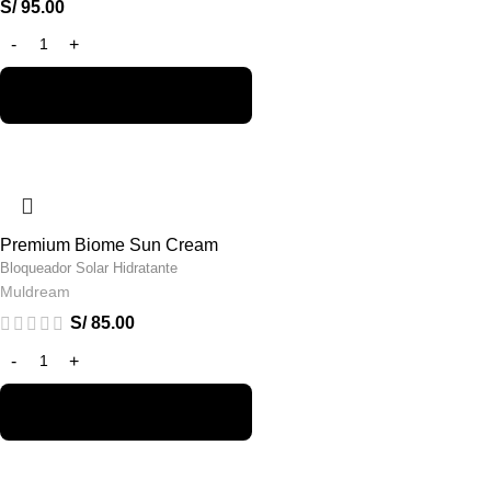
S/
95.00
Premium Biome Sun Cream
Bloqueador Solar Hidratante
Muldream
S/
85.00