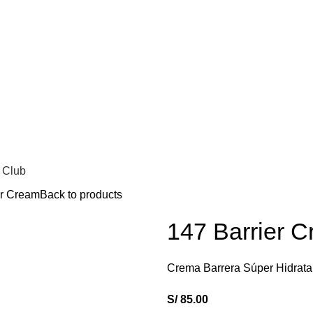
CTOS DE
SKINCARE COREANO
LO MEJ
 Club
er Cream
Back to products
147 Barrier 
Crema Barrera Súper Hidrata
S/
85.00