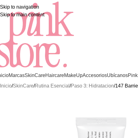
LOS MEJORES Y MÁS EXCLUSIVOS PRODU
Skip to navigation
Skip to main content
nicio
Marcas
SkinCare
Haircare
MakeUp
Accesorios
Ubícanos
Pink
Inicio
SkinCare
Rutina Esencial
Paso 3: Hidratacion
147 Barri