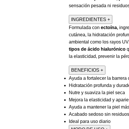
sensación pesada ni residuo
INGREDIENTES
+
Formulada con
e
ctoína,
ingr
cutánea, la h
idratación profu
ambiental como los rayos UV
tipos de ácido hialurónico
q
la elasticidad, prevenir la pé
BENEFICIOS
+
Ayuda a fortalecer la barrera
Hidratación profunda y durad
Nutre y suaviza la piel seca
Mejora la elasticidad y aparie
Ayuda a mantener la piel más
Acabado sedoso sin residuo
Ideal para uso diario