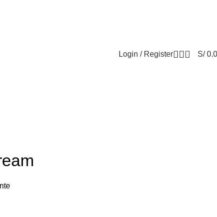
OR DEL SKINCARE COREANO
SOLO EN PINK STORE
Login / Register
S/
0.
Cream
nte