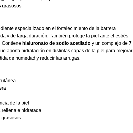
s grasosos.
ediente especializado en el fortalecimiento de la barrera
nda y de larga duración. También protege la piel ante el estrés
.
Contiene
h
ialuronato
de sodio acetilado
y
un complejo de
7
ue aporta hidratación en distintas capas de la piel para mejorar
rdida de humedad y reducir las arrugas.
 cutánea
era
ncia de la piel
 rellena e hidratada
s grasosos