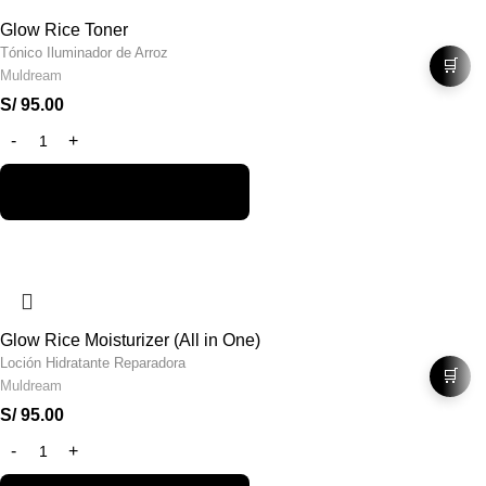
Glow Rice Toner
Tónico Iluminador de Arroz
🛒
Muldream
S/
95.00
Glow Rice Moisturizer (All in One)
Loción Hidratante Reparadora
🛒
Muldream
S/
95.00