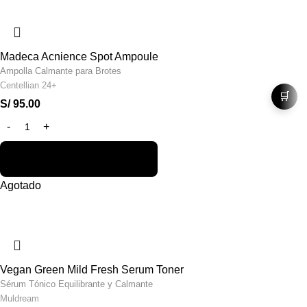
Madeca Acnience Spot Ampoule
Ampolla Calmante para Brotes
Centellian 24+
🛒
S/
95.00
Agotado
Vegan Green Mild Fresh Serum Toner
Sérum Tónico Equilibrante y Calmante
Muldream