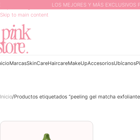
LOS MEJORES Y MÁS EXCLUSIVOS PR
Skip to navigation
Skip to main content
nicio
Marcas
SkinCare
Haircare
MakeUp
Accesorios
Ubícanos
P
Inicio
Productos etiquetados “peeling gel matcha exfoliant