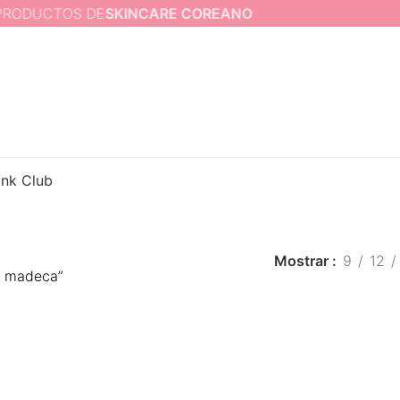
ODUCTOS DE
SKINCARE COREANO
LO 
ink Club
Mostrar
9
12
e madeca”