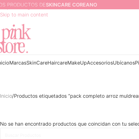
 PRODUCTOS DE
SKINCARE COREANO
Skip to navigation
Skip to main content
nicio
Marcas
SkinCare
Haircare
MakeUp
Accesorios
Ubícanos
P
Inicio
Productos etiquetados “pack completo arroz muldre
No se han encontrado productos que coincidan con tu selec