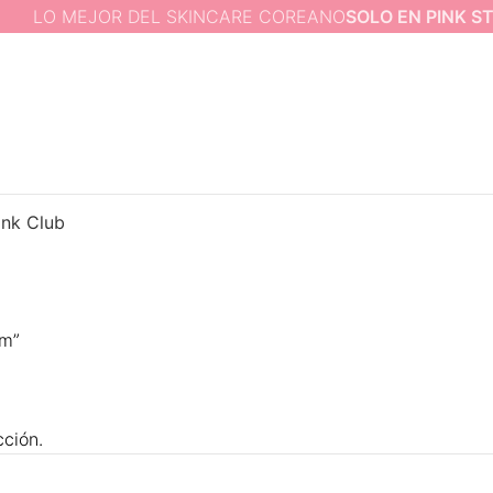
LO MEJOR DEL SKINCARE COREANO
SOLO EN PINK STOR
ink Club
am”
ción.