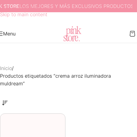
 STORE
LOS MEJORES Y MÁS EXCLUSIVOS PRODUCTOS D
Skip to navigation
Skip to main content
Menu
Inicio
Productos etiquetados “crema arroz iluminadora
muldream”