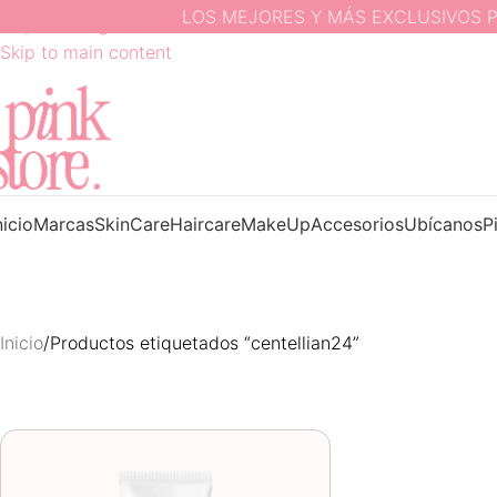
LOS MEJORES Y MÁS EXCLUSIVOS PRO
Skip to navigation
Skip to main content
nicio
Marcas
SkinCare
Haircare
MakeUp
Accesorios
Ubícanos
P
Inicio
Productos etiquetados “centellian24”