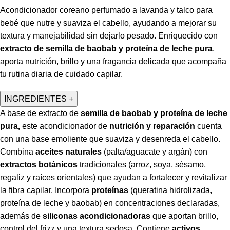
Acondicionador coreano perfumado a lavanda y talco para
bebé que nutre y suaviza el cabello, ayudando a mejorar su
textura y manejabilidad sin dejarlo pesado. Enriquecido con
extracto de semilla de baobab y proteína de leche pura
,
aporta nutrición, brillo y una fragancia delicada que acompaña
tu rutina diaria de cuidado capilar.
INGREDIENTES
+
A base de extracto de
semilla de baobab y proteína de leche
pura,
este acondicionador de
nutrición y reparación
cuenta
con una base emoliente que suaviza y desenreda el cabello.
Combina
aceites naturales
(palta/aguacate y argán) con
extractos botánicos
tradicionales (arroz, soya, sésamo,
regaliz y raíces orientales) que ayudan a fortalecer y revitalizar
la fibra capilar. Incorpora
proteínas
(queratina hidrolizada,
proteína de leche y baobab) en concentraciones declaradas,
además de
siliconas acondicionadoras
que aportan brillo,
control del frizz y una textura sedosa. Contiene
activos