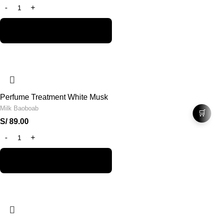
Perfume Treatment White Musk
Milk Baoboab
🛒
S/
89.00