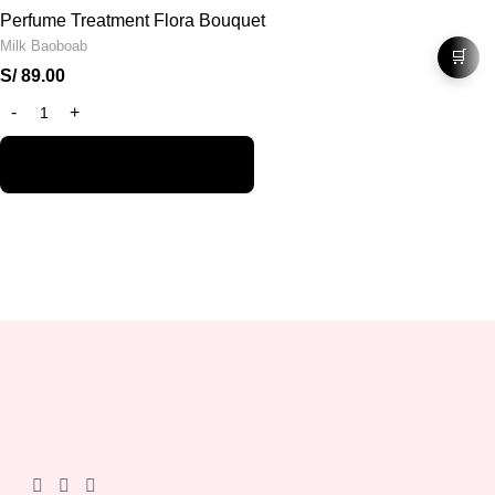
Perfume Treatment Flora Bouquet
Milk Baoboab
🛒
S/
89.00